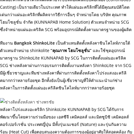
Casting) เป็นรายเดียวในประเทศ ทำให้แผ่นอะคริลิกที่ได้มีคุณสมบัติโดด
เด่นกว่าแผ่นอะคริลิกที่ผลิตจากวิธีการอื่นๆ จำหน่ายโดย บริษัท
คุณภาพ
โฮมโซลูชั่น
จำกัด (KUNNAPAB Home Solution) ตัวแทนจำหน่าย SCG
ซึ่งจำหน่ายแผ่นอะคริลิค SCG พร้อมอุปกรณ์ติดตั้งตามมาตรฐานของผู้ผลิต
ทีมงาน
Bangkok ShinkoLite
เป็นตัวแทนติดตั้งหลังคาชินโคไลท์ภายใต้
ตัวแทนจำหน่าย shinkolite
“คุณภาพ โฮมโซลูชั่น”
และใช้ชุดอุปกรณ์
มาตรฐาน ShinkoLite KUNNAPAB by SCG ในการติดตั้งแผ่นอะคริลิค
SCG ช่างหลังคาผ่านการอบรมการติดตั้งงานหลังคา ShinkoLite จาก SCG
มีผู้เชี่ยวชาญและทีมช่างหลังคาที่ผ่านการติดตั้งหลังคาโปร่งแสงอะคริลิ
คมากกว่าหลายร้อยชุด อีกทั้งยังเป็นผู้เชี่ยวชาญที่ให้คำแนะนำแก่ช่าง
หลังคาในการติดตั้งแผ่นอะคริลิคชินโคไลท์มากกว่าหลายร้อยชุด
หลังคาโปร่งแสงอะคริลิก
ShinkoLite KUNNAPAB
by SCG ได้รับการ
พัฒนาขึ้นโดยความร่วมมือของ เอสซีจี เคมิคอลส์ และมิตซูบิชิ เคมิคอลส์
คอร์เปอร์เรชั่น ประเทศญี่ปุ่น มีทั้งรุ่นเนเชอร์ (Nature) และรุ่นกันความ
ร้อน (Heat Cut) เพื่อตอบสนองความต้องการของผู้อยู่อาศัยให้สอดคล้อง กับ